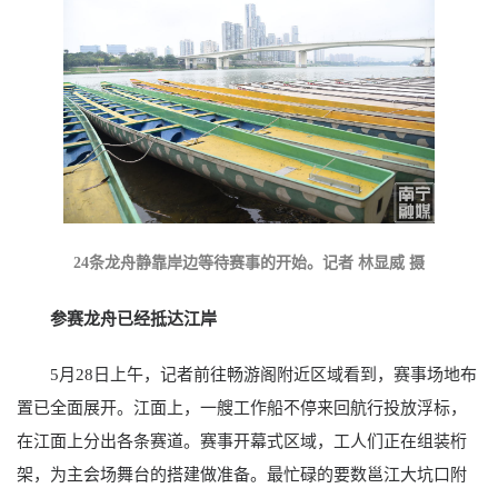
24条龙舟静靠岸边等待赛事的开始。记者 林显威 摄
参赛龙舟已经抵达江岸
5月28日上午，记者前往畅游阁附近区域看到，赛事场地布
置已全面展开。江面上，一艘工作船不停来回航行投放浮标，
在江面上分出各条赛道。赛事开幕式区域，工人们正在组装桁
架，为主会场舞台的搭建做准备。最忙碌的要数邕江大坑口附