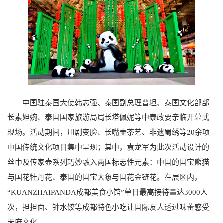
中国驻泰国大使韩志强、泰国副总理普坦、泰国文化部部
长素妲婉、泰国国家旅游局局长塔佩妮等中泰政要亲临开幕式
现场。活动期间，川剧变脸、长嘴壶茶艺、非遗蜀绣等20余项
中国传统文化项目集中呈现；其中，袁龙军为此次活动设计的
丝巾及传家壶系列巧妙融入两国标志性元素：中国的国宝熊猫
与国花牡丹花、泰国的国宝大象与国花金链花。在展区内，
“KUANZHAIPANDA成都美食小馆”单日最高接待量达3000人
次，担担面、钟水饺等成都特色小吃让国际友人透过味蕾感受
天府文化。