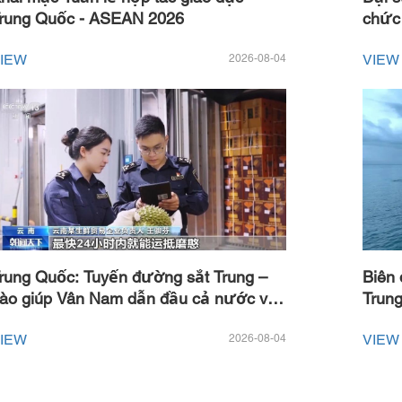
rung Quốc - ASEAN 2026
chức 
Ngày 
2026-08-04
IEW
VIEW
ung Quốc công bố “Sáng kiến ​​tăng cường hợp tác quản trị số
rung Quốc: Tuyến đường sắt Trung –
Biên 
ào giúp Vân Nam dẫn đầu cả nước về
Trun
hập k...
Indon
2026-08-04
IEW
VIEW