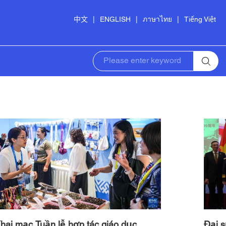
中文
|
ENGLISH
|
ภาษาไทย
|
Tiếng Việt
hai mạc Tuần lễ hợp tác giáo dục
Đại s