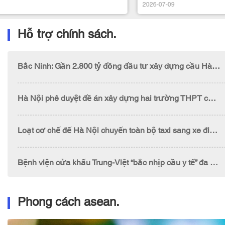
2026-07-09
Hỗ trợ chính sách.
Bắc Ninh: Gần 2.800 tỷ đồng đầu tư xây dựng cầu Hà Bắc 1
Hà Nội phê duyệt đề án xây dựng hai trường THPT chuyên tiệm cận chuẩn quốc tế
Loạt cơ chế để Hà Nội chuyển toàn bộ taxi sang xe điện trước năm 2030
Bệnh viện cửa khẩu Trung-Việt “bắc nhịp cầu y tế” đa quốc gia
Phong cách asean.