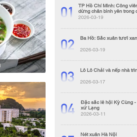
TP Hồ Chí Minh: Công viên
dừng chân bình yên trong 
2026-03-19
Ba Hồ: Sắc xuân tươi xan
2026-03-19
i
Lô Lô Chải và nếp nhà tr
2026-03-17
Đặc sắc lễ hội Kỳ Cùng 
xứ Lạng
2026-03-11
Nét xuân Hà Nội