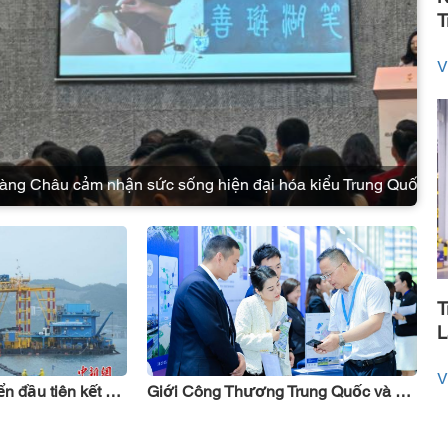
T
V
iện đại hóa kiểu Trung Quốc
Tr
T
L
n
V
Tuyến cáp quang biển đầu tiên kết nối trực tiếp Trung Quốc - Campuchia cập bờ
Giới Công Thương Trung Quốc và ASEAN cùng thảo luận nâng cao chất lượng hợp tác