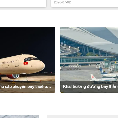
2026-07-02
Cáp Nhĩ Tân mở hai đường bay thẳng cho các chuyến bay thuê bao đến Việt Nam