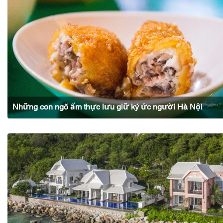
Những con ngõ ẩm thực lưu giữ ký ức người Hà Nội