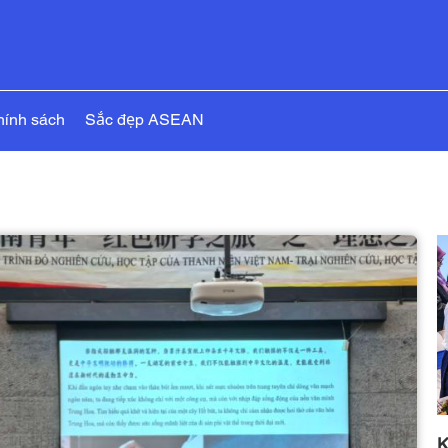
hính sách
Sắc đẹp ASEAN
K