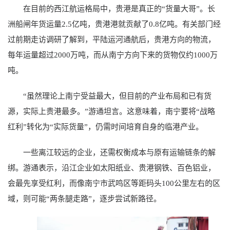
在目前的西江航运格局中，贵港是真正的“货量大哥”。长
洲船闸年货运量2.5亿吨，贵港港就贡献了0.8亿吨。有关部门经
过前期走访调研了解到，平陆运河通航后，贵港方向的物流，
每年运量超过2000万吨，而从南宁方向下来的货物仅约1000万
吨。
“虽然理论上南宁受益最大，但目前的产业布局和已有货
源，实际上贵港最多。”游通坦言。这意味着，南宁要将“战略
红利”转化为“实际货量”，仍需时间培育自身的临港产业。
一些离江较远的企业，还需权衡成本与原有运输链条的解
绑。游通表示，沿江企业如太阳纸业、贵港钢铁、百色铝业，
会最先享受红利，而像南宁市武鸣区等距码头100公里左右的区
域，则可能“两条腿走路”，逐步尝试新路径。