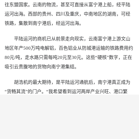
往东盟国家。云南的物流，甚至可直接从富宁港上船，经平陆
运河出海。西部的贵州、四川及重庆，中南地区的湖南，可经
铁路，集散到南宁港后，经运河出海。
平陆运河的商机已从前景走向现实，云南富宁港上游文山
地区年产500万吨电解铝，百色铝业从防城港运输的铁路费用约
80元/吨，走水路只需每吨20元至30元。这些“硬核”数字，正在
吸引云贵腹地的货物向南宁港集结。
胡浩机的最大期待，是平陆运河通航后，南宁港真正成为
“货畅其流”的门户。“我希望看到运河两岸产业兴旺、港口繁
忙，更希望南宁因港而兴、向海图强，不辜负这个伟大时代赋
予的机遇。”
从“西江明珠”到“滨海新城”，南宁的蝶变才刚刚开始。而即
将通航的平陆运河，正像一条经济大动脉，为这座内陆首府注