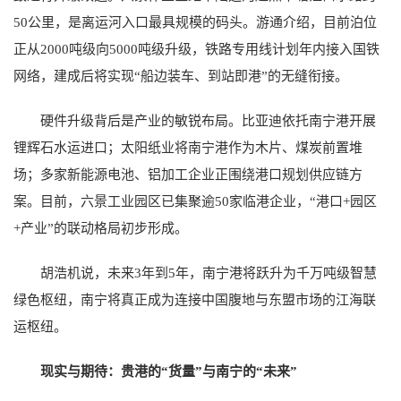
50公里，是离运河入口最具规模的码头。游通介绍，目前泊位
正从2000吨级向5000吨级升级，铁路专用线计划年内接入国铁
网络，建成后将实现“船边装车、到站即港”的无缝衔接。
硬件升级背后是产业的敏锐布局。比亚迪依托南宁港开展
锂辉石水运进口；太阳纸业将南宁港作为木片、煤炭前置堆
场；多家新能源电池、铝加工企业正围绕港口规划供应链方
案。目前，六景工业园区已集聚逾50家临港企业，“港口+园区
+产业”的联动格局初步形成。
胡浩机说，未来3年到5年，南宁港将跃升为千万吨级智慧
绿色枢纽，南宁将真正成为连接中国腹地与东盟市场的江海联
运枢纽。
现实与期待：贵港的“货量”与南宁的“未来”