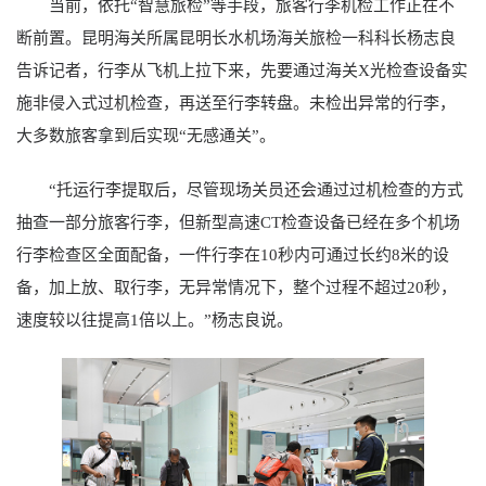
当前，依托“智慧旅检”等手段，旅客行李机检工作正在不
断前置。昆明海关所属昆明长水机场海关旅检一科科长杨志良
告诉记者，行李从飞机上拉下来，先要通过海关X光检查设备实
施非侵入式过机检查，再送至行李转盘。未检出异常的行李，
大多数旅客拿到后实现“无感通关”。
“托运行李提取后，尽管现场关员还会通过过机检查的方式
抽查一部分旅客行李，但新型高速CT检查设备已经在多个机场
行李检查区全面配备，一件行李在10秒内可通过长约8米的设
备，加上放、取行李，无异常情况下，整个过程不超过20秒，
速度较以往提高1倍以上。”杨志良说。